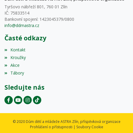
Tyršovo nábřeží 801, 760 01 Zlín
IČ: 75833514
Bankovní spojení: 1423045379/0800
info@ddmastra.cz
Časté odkazy
Kontakt
Kroužky
Akce
Tábory
Sledujte nás
© 2020 Dům dětí a mládeže ASTRA Zlín, příspěvková organizace
Prohlášení o přístupnosti
|
Soubory Cookie