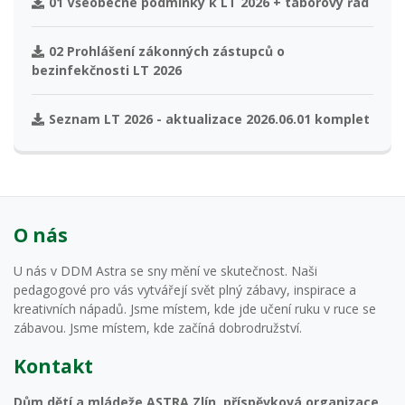
01 Všeobecné podmínky k LT 2026 + táborový řád
02 Prohlášení zákonných zástupců o
bezinfekčnosti LT 2026
Seznam LT 2026 - aktualizace 2026.06.01 komplet
O nás
U nás v DDM Astra se sny mění ve skutečnost. Naši
pedagogové pro vás vytvářejí svět plný zábavy, inspirace a
kreativních nápadů. Jsme místem, kde jde učení ruku v ruce se
zábavou. Jsme místem, kde začíná dobrodružství.
Kontakt
Dům dětí a mládeže ASTRA Zlín, příspěvková organizace