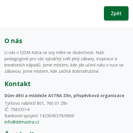
Zpět
O nás
U nás v DDM Astra se sny mění ve skutečnost. Naši
pedagogové pro vás vytvářejí svět plný zábavy, inspirace a
kreativních nápadů. Jsme místem, kde jde učení ruku v ruce se
zábavou. Jsme místem, kde začíná dobrodružství.
Kontakt
Dům dětí a mládeže ASTRA Zlín, příspěvková organizace
Tyršovo nábřeží 801, 760 01 Zlín
IČ: 75833514
Bankovní spojení: 1423045379/0800
info@ddmastra.cz