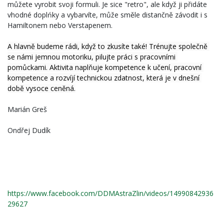
můžete vyrobit svoji formuli. Je sice "retro", ale když ji přidáte 
vhodné doplńky a vybarvíte, může směle distančně závodit i s 
Hamiltonem nebo Verstapenem.
A hlavně budeme rádi, když to zkusíte také! Trénujte společně 
se námi jemnou motoriku, pilujte práci s pracovními 
pomůckami. Aktivita naplňuje kompetence k učení, pracovní 
kompetence a rozvíjí technickou zdatnost, která je v dnešní 
době vysoce ceněná.
Marián Greš
Ondřej Dudík
https://www.facebook.com/DDMAstraZlin/videos/14990842936
29627