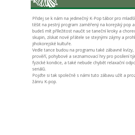
Přidej se k nám na jedinečný K-Pop tábor pro mladší
těšit na pestrý program zaměřený na korejský pop a
budeš mít příležitost naučit se taneční kroky a chor
skupin, získat nové přátele se stejnými zájmy a prohl
jihokorejské kultuře.
Vedle tance budou na programu také zábavné kvízy, 
prověří, pohybové a seznamovací hry pro posílení t
fyzické kondice, a také nebude chybět relaxační odp
seriálů.
Pojďte si tak společně s námi tuto zábavu užít a p
žánru K-pop.