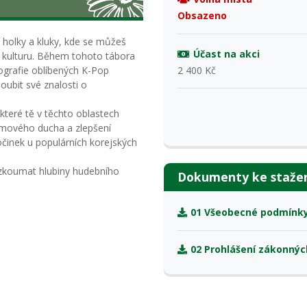
Obsazeno
 holky a kluky, kde se můžeš
Účast na akci
 kulturu. Během tohoto tábora
2 400 Kč
eografie oblíbených K-Pop
oubit své znalosti o
které tě v těchto oblastech
ýmového ducha a zlepšení
očinek u populárních korejských
rozkoumat hlubiny hudebního
Dokumenty ke staže
01 Všeobecné podmínky 
02 Prohlášení zákonnýc