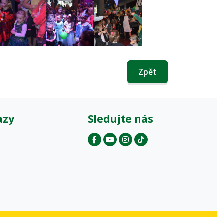
Zpět
azy
Sledujte nás