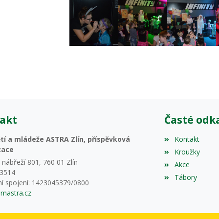
akt
Časté odk
í a mládeže ASTRA Zlín, příspěvková
Kontakt
zace
Kroužky
nábřeží 801, 760 01 Zlín
Akce
33514
Tábory
í spojení: 1423045379/0800
mastra.cz