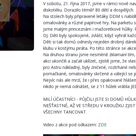
V sobotu, 21. října 2017, jsme v rámci nově na
diskotéku. Dorazilo téměř 80 dětí a dospělých.
Na stolech byly připravené letáky DDM s nabídko
omalovánky a různé papírové hry. Na parketu s 
jsme malým princeznám i mažoretkové hůlky. P
DJ. Děti byly spokojené, zvlášť, když vyhrál kaž
Děti si tak domů odnesly nejeden drobný dárek, 
klubu v kostýmu piráta. Po této stránce se akce
Na druhou stranu jsme nesmírně zklamaní tím, j
akci ukončili a začali uklízet, zjistili jsme, že vla
pro Astru nákladný, byly zničené, roztrhané nebo
pomačkané, omalovánky skrčené a válející se po z
Nejvíc nás ale mrzí, že i přes opakované hláše
nikdo je nemá odnášet, se z 11 hůlek vrátila JE
MILÍ ÚČASTNÍCI - PŮJČILI JSTE SI DOMŮ H
NEŠŤASTNÉ, AŽ VE STŘEDU V KROUŽKU ZJIST
VŠECHNY TANCOVAT.
Video z akce pod odkazem:
ZDE