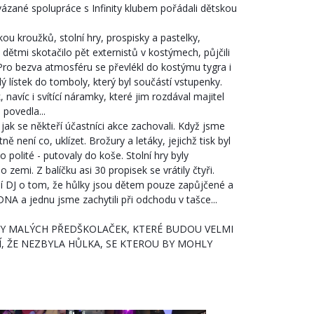
vázané spolupráce s Infinity klubem pořádali dětskou
u kroužků, stolní hry, prospisky a pastelky,
dětmi skotačilo pět externistů v kostýmech, půjčili
ro bezva atmosféru se převlékl do kostýmu tygra i
dý lístek do tomboly, který byl součástí vstupenky.
navíc i svítící náramky, které jim rozdával majitel
 povedla...
ak se někteří účastníci akce zachovali. Když jsme
stně není co, uklízet. Brožury a letáky, jejichž tisk byl
 polité - putovaly do koše. Stolní hry byly
emi. Z balíčku asi 30 propisek se vrátily čtyři.
ní DJ o tom, že hůlky jsou dětem pouze zapůjčené a
DNA a jednu jsme zachytili při odchodu v tašce...
ŮLKY MALÝCH PŘEDŠKOLAČEK, KTERÉ BUDOU VELMI
Í, ŽE NEZBYLA HŮLKA, SE KTEROU BY MOHLY