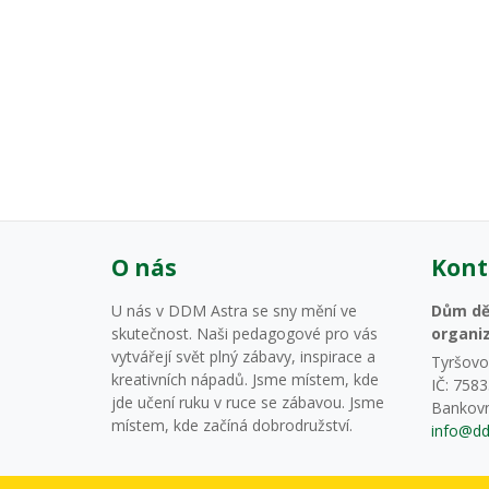
O nás
Kont
U nás v DDM Astra se sny mění ve
Dům dět
skutečnost. Naši pedagogové pro vás
organi
vytvářejí svět plný zábavy, inspirace a
Tyršovo 
kreativních nápadů. Jsme místem, kde
IČ: 758
jde učení ruku v ruce se zábavou. Jsme
Bankovn
místem, kde začíná dobrodružství.
info@dd