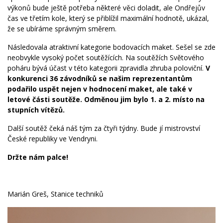
výkonů bude ještě potřeba některé věci doladit, ale Ondřejův
čas ve třetím kole, který se přiblížil maximální hodnotě, ukázal,
že se ubíráme správným směrem.
Následovala atraktivní kategorie bodovacích maket. Sešel se zde
neobvykle vysoký počet soutěžících. Na soutěžích Světového
poháru bývá účast v této kategorii zpravidla zhruba poloviční.
V
konkurenci 36 závodníků se našim reprezentantům
podařilo uspět nejen v hodnocení maket, ale také v
letové části soutěže. Odměnou jim bylo 1. a 2. místo na
stupních vítězů.
Další soutěž čeká náš tým za čtyři týdny. Bude jí mistrovství
České republiky ve Vendryni.
Držte nám palce!
Marián Greš, Stanice techniků