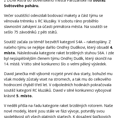
z DDM Astra do slovenského města Partizánske na
soutěž
Světového poháru.
Večer soutěžící odevzdali bodovací makety a část týmu se
věnovala tréninku s RC kluzáky. V sobotu ráno proběhlo
slavnostní zahájení za účasti primátora města. Na soutěži se
sešlo 75 závodníků z pěti států.
Soutěž začala za téměř bezvětří kategorií S4A – raketoplány. Z
našeho týmu se nejlépe dařilo Ondřeji Dudíkovi, který obsadil
4.
místo.
Následovala kategorie raket brzděných stuhou S6A. I zde
byl nejúspěšnějším členem týmu Ondřej Dudík, který skončil na
14. místě. V této silné konkurenci šlo o velmi pěkný výsledek.
David Janečka měl výborně rozjeté první dva starty, bohužel mu
však modely zůstaly viset na stromech, a tak mu do celkového
hodnocení chyběl třetí let. V odpoledních hodinách pokračovala
soutěž kategorií RC kluzáků. David v silné konkurenci vybojoval
krásné
5. místo.
V neděli přišla na řadu kategorie raket brzděných rotorem. Naše
nové modely, které jsou stále ve fázi vývoje, potvrdily svou
spolehlivost při všech platných startech. K dosažení špičkových