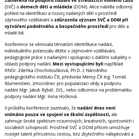
zaměřená na podporu nadání ve střediscích volného času
(SVČ) a
domech dětí a mládeže
(DDM). Akce nabídla odborný
pohled na identifikaci a rozvoj nadaných dětí v prostředí
zájmového vzdělávání a
zdůraznila význam SVČ a DDM při
vytváření podnětného a bezpečného prostředí
pro děti a
mladé lidi.
Konference se věnovala tématům identifikace nadání,
individuálního potenciálu dítěte v zájmovém vzdělávání,
pedagogické práce s nadanými i spolupráci s dalšími subjekty v
oblasti podpory nadání.
Mezi vystupujícími byli
například
RNDr. Zdeňka Chocholoušková, Ph.D. z Národního
pedagogického institutu ČR, předseda Mensy ČR Ing. Tomáš
Blumenstein, zmocněnec pro popularizaci vědy a podporu
nadání Mgr. Jakub Rybář, DiS., nebo odbornice na problematiku
podpory nadání Mgr. Irena Hošková.
V průběhu konference zaznívalo, že
nadání dnes není
vnímáno pouze ve spojení se školní úspěšností,
ale
zahrnuje široké spektrum rozumových, kreativních, sportovních i
sociálních schopností. Prostředí SVČ a DDM přitom umožňuje
rozvíjet talent přirozenou cestou, bez zbytečného nálepkování a