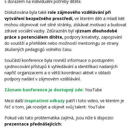
s důrazem na individuální potřeby dítěte.
Diskutována byla také
role zájmového vzdělávání při
vytváření bezpečného prostředí,
ve kterém děti a mladí lidé
mohou objevovat své silné stránky, získávat motivaci a budovat
zdravé sociální vazby. Zdůrazněn byl v
ýznam dlouhodobé
práce s potenciálem dítěte,
podpory kreativity, zapojování
do soutěží a přehlídek nebo možností mentoringu ze strany
zkušených pedagogů volného času.
Součástí konference byla rovněž informace o postupném
sjednocování přístupů k vyhledávání a identifikaci nadaných
napříč organizacemi a o větší koordinaci aktivit v oblasti
podpory nadání v zájmovém vzdělávání.
Záznam konference je dostupný zde:
YouTube
Mezi další
inspirativní odkazy
patří i toto video, ve kterém je
řeč o tom, jak rozvíjet a objevit svůj talent:
YouTube
Pokud vás tato problematika zajímá, jsou níže k dispozici
prezentace přednášejících: