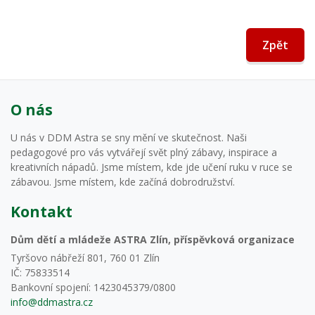
Zpět
O nás
U nás v DDM Astra se sny mění ve skutečnost. Naši
pedagogové pro vás vytvářejí svět plný zábavy, inspirace a
kreativních nápadů. Jsme místem, kde jde učení ruku v ruce se
zábavou. Jsme místem, kde začíná dobrodružství.
Kontakt
Dům dětí a mládeže ASTRA Zlín, příspěvková organizace
Tyršovo nábřeží 801, 760 01 Zlín
IČ: 75833514
Bankovní spojení: 1423045379/0800
info@ddmastra.cz