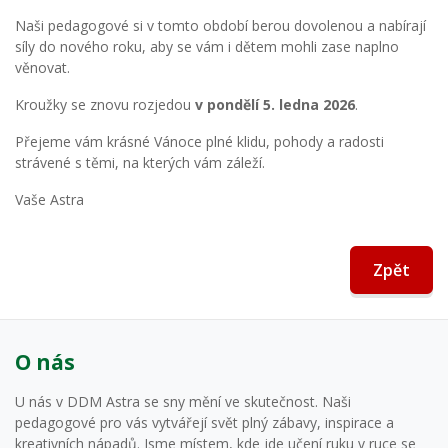
Naši pedagogové si v tomto období berou dovolenou a nabírají
síly do nového roku, aby se vám i dětem mohli zase naplno
věnovat.
Kroužky se znovu rozjedou
v pondělí 5. ledna 2026
.
Přejeme vám krásné Vánoce plné klidu, pohody a radosti
strávené s těmi, na kterých vám záleží.
Vaše Astra
Zpět
O nás
U nás v DDM Astra se sny mění ve skutečnost. Naši
pedagogové pro vás vytvářejí svět plný zábavy, inspirace a
kreativních nápadů. Jsme místem, kde jde učení ruku v ruce se