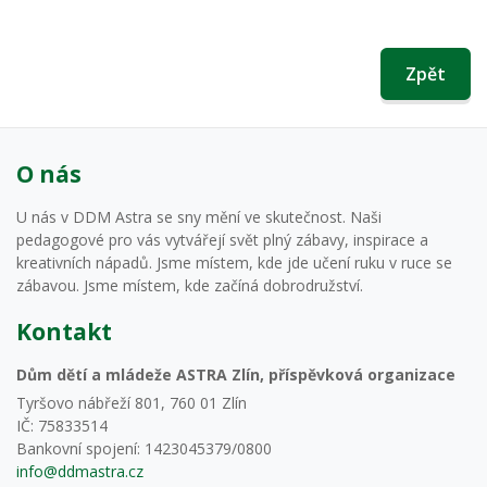
Zpět
O nás
U nás v DDM Astra se sny mění ve skutečnost. Naši
pedagogové pro vás vytvářejí svět plný zábavy, inspirace a
kreativních nápadů. Jsme místem, kde jde učení ruku v ruce se
zábavou. Jsme místem, kde začíná dobrodružství.
Kontakt
Dům dětí a mládeže ASTRA Zlín, příspěvková organizace
Tyršovo nábřeží 801, 760 01 Zlín
IČ: 75833514
Bankovní spojení: 1423045379/0800
info@ddmastra.cz