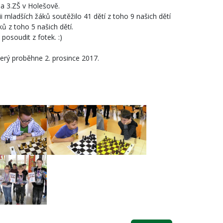
na 3.ZŠ v Holešově.
i mladších žáků soutěžilo 41 dětí z toho 9 našich dětí
ků z toho 5 našich dětí.
posoudit z fotek. :)
terý proběhne 2. prosince 2017.