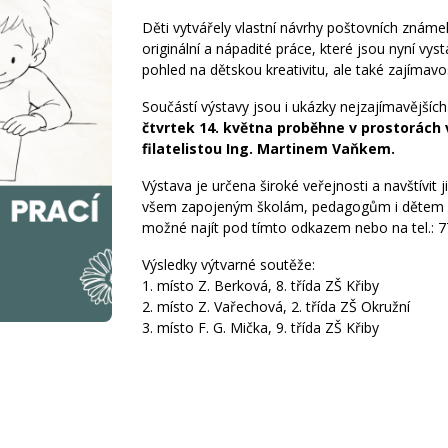
Děti vytvářely vlastní návrhy poštovních znám
originální a nápadité práce, které jsou nyní vy
pohled na dětskou kreativitu, ale také zajímavost
Součástí výstavy jsou i ukázky nejzajímavější
čtvrtek 14. května proběhne v prostorách
filatelistou Ing. Martinem Vaňkem.
Výstava je určena široké veřejnosti a navštívit 
všem zapojeným školám, pedagogům i dětem za 
možné najít pod
tímto odkazem
nebo na tel.: 
Výsledky výtvarné soutěže:
1. místo Z. Berková, 8. třída ZŠ Křiby
2. místo Z. Vařechová, 2. třída ZŠ Okružní
3. místo F. G. Mička, 9. třída ZŠ Křiby