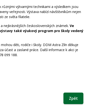
ek různými výtvarnými technikami a výsledkem jsou
staveny veřejnosti. Výstava nabízí návštěvníkům nejen
i ze světa filatelie.
ch a nejkrásnějších československých známek.
Ve
 výstavy také výukový program pro školy vedený
ji mohou děti, rodiče i školy. DDM Astra Zlín děkuje
účast a zaslané práce. Další informace k akci je
778 099 188.
Zpět